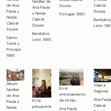
familiar de
de Ana
Cabral
Sousa
Ana Paula
Paula y
Sousa
y Neida
Portugal. 1980
Neida
Cabral
Bembibre
Cabral
Sousa
León. 198
Sousa
Bembibre,
Santo
León. 1985
Tomé y
Príncipe.
1985
Álbum
Viaje a
En el
familiar
Segovia
entrenamiento
de Ana
Ana Paul
de mi hijo
En la
Paula y
Cabral
peluquería
Neida
Ana Paula