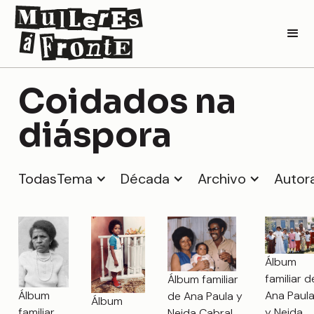
Coidados na
diáspora
Todas
Tema
Década
Archivo
Autor
Álbum
familiar d
Álbum familiar
Álbum
Ana Paul
de Ana Paula y
Álbum
familiar
y Neida
Neida Cabral