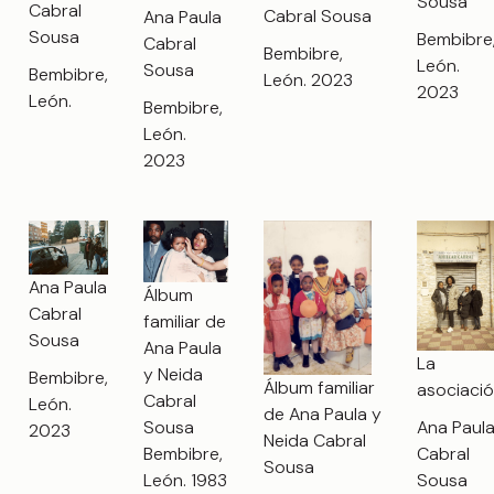
Sousa
Cabral
Cabral Sousa
Ana Paula
Sousa
Bembibre
Cabral
Bembibre,
León.
Sousa
Bembibre,
León. 2023
2023
León.
Bembibre,
León.
2023
Ana Paula
Álbum
Cabral
familiar de
Sousa
Ana Paula
La
y Neida
Bembibre,
Álbum familiar
asociaci
Cabral
León.
de Ana Paula y
Sousa
Ana Paul
2023
Neida Cabral
Bembibre,
Cabral
Sousa
León. 1983
Sousa